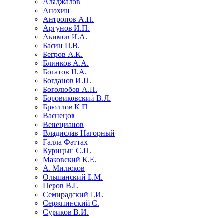
Аладжалов
Анохин
Антропов А.П.
Аргунов И.П.
Акимов И.А.
Басин П.В.
Бегров А.К.
Блинков А.А.
Богатов Н.А.
Богданов И.П.
Боголюбов А.П.
Боровиковский В.Л.
Брюллов К.П.
Васнецов
Венецианов
Владислав Нагорный
Галла Фаттах
Курицын С.П.
Маковский К.Е.
А. Милюков
Ольшанский Б.М.
Перов В.Г.
Семирадский Г.И.
Сержпинский С.
Суриков В.И.