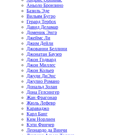
Аньоло Бронзино
Базиль Эде
Вильям Бугро
Герард Тербох
Давид Деламар
Доменик Энгр
Джеймс Ли
Джим Дейли
Джованни Беллини
Джонатан Баузер
Джон Годвард
Джон Миллес
Джон Кольер
Джуди ДиЭнс
Джулио Романо
Дональд Золан
Дона Гелсингер
Жан Фрагонар
Жюль Лефевр
Караваджо
Карл Банг
Ким Норлиен
Кэти Финчер
Леонардо да Винчи