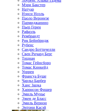
Лоуренс Альма-Тадема
Мэри Бакстер
Натуар
Нэнси Ноэль
Паоло Веронезе
Пармиджанино
Пьер Герен
Рафаэль
Рембрандт
Рик Бейнбридж
Рубенс
Сандро Боттичелли
Свен Ричард Берг
Тициан
Томас Гейнсборо
Томас Кинкейд
Уоррен
Франсуа Буше
Чарльз Барбер
Ханс Зацка
Харрисон Фишер
Эмиль Мунье
Эжен де Бласс
Эмиль Вернон
Энтони Касэй