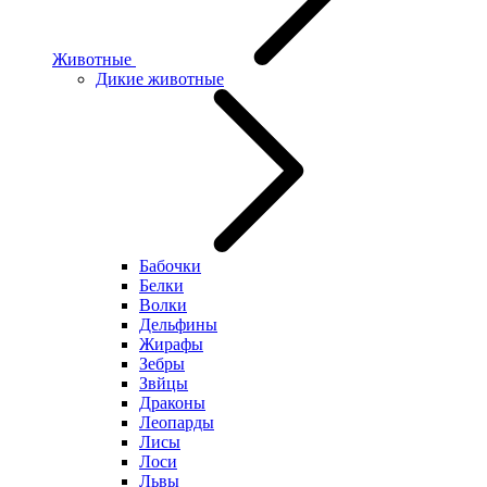
Животные
Дикие животные
Бабочки
Белки
Волки
Дельфины
Жирафы
Зебры
Звйцы
Драконы
Леопарды
Лисы
Лоси
Львы