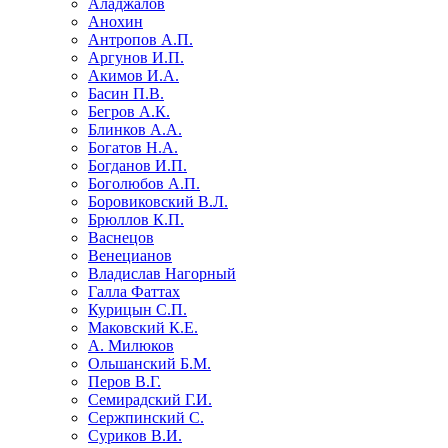
Аладжалов
Анохин
Антропов А.П.
Аргунов И.П.
Акимов И.А.
Басин П.В.
Бегров А.К.
Блинков А.А.
Богатов Н.А.
Богданов И.П.
Боголюбов А.П.
Боровиковский В.Л.
Брюллов К.П.
Васнецов
Венецианов
Владислав Нагорный
Галла Фаттах
Курицын С.П.
Маковский К.Е.
А. Милюков
Ольшанский Б.М.
Перов В.Г.
Семирадский Г.И.
Сержпинский С.
Суриков В.И.