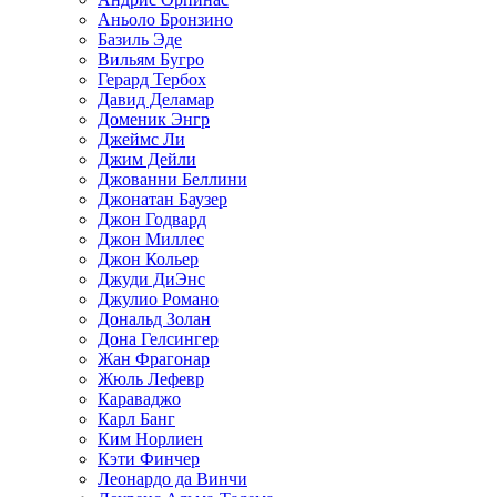
Аньоло Бронзино
Базиль Эде
Вильям Бугро
Герард Тербох
Давид Деламар
Доменик Энгр
Джеймс Ли
Джим Дейли
Джованни Беллини
Джонатан Баузер
Джон Годвард
Джон Миллес
Джон Кольер
Джуди ДиЭнс
Джулио Романо
Дональд Золан
Дона Гелсингер
Жан Фрагонар
Жюль Лефевр
Караваджо
Карл Банг
Ким Норлиен
Кэти Финчер
Леонардо да Винчи