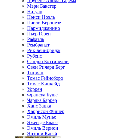
Лоуренс Альма-Тадема
Мэри Бакстер
Натуар
Нэнси Ноэль
Паоло Веронезе
Пармиджанино
Пьер Герен
Рафаэль
Рембрандт
Рик Бейнбридж
Рубенс
Сандро Боттичелли
Свен Ричард Берг
Тициан
Томас Гейнсборо
Томас Кинкейд
Уоррен
Франсуа Буше
Чарльз Барбер
Ханс Зацка
Харрисон Фишер
Эмиль Мунье
Эжен де Бласс
Эмиль Вернон
Энтони Касэй