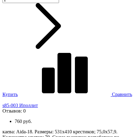
Купить
Сравнить
s85-003 Иполлит
Отзывов:
0
760 руб.
каева: Aida-18. Размеры: 531х410 крестиков; 75,0х57,9.