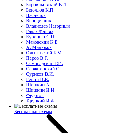
Боровиковский В.Л.
Брюллов К.П.
Васнецов
Венецианов
Владислав Нагорный
Галла Фаттах
Курицын С.П.
Маковский К.Е.
А. Милюков
Ольшанский Б.М.
Перов В.Г.
Семирадский Г.И.
Сержпинский С.
Суриков В.И.
Репин И.Е.
Шишкин А.
Шишкин И.И.
Федотов
Хруцкий И.Ф.
Бесплатные схемы