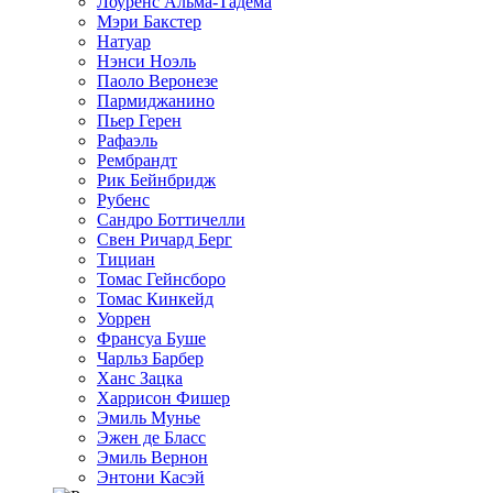
Лоуренс Альма-Тадема
Мэри Бакстер
Натуар
Нэнси Ноэль
Паоло Веронезе
Пармиджанино
Пьер Герен
Рафаэль
Рембрандт
Рик Бейнбридж
Рубенс
Сандро Боттичелли
Свен Ричард Берг
Тициан
Томас Гейнсборо
Томас Кинкейд
Уоррен
Франсуа Буше
Чарльз Барбер
Ханс Зацка
Харрисон Фишер
Эмиль Мунье
Эжен де Бласс
Эмиль Вернон
Энтони Касэй