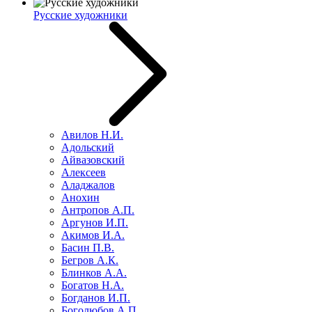
Русские художники
Авилов Н.И.
Адольский
Айвазовский
Алексеев
Аладжалов
Анохин
Антропов А.П.
Аргунов И.П.
Акимов И.А.
Басин П.В.
Бегров А.К.
Блинков А.А.
Богатов Н.А.
Богданов И.П.
Боголюбов А.П.