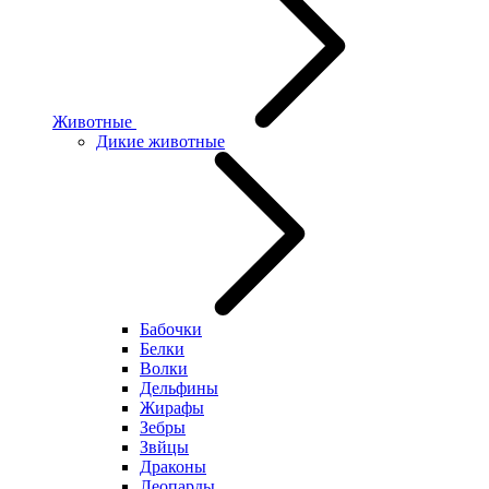
Животные
Дикие животные
Бабочки
Белки
Волки
Дельфины
Жирафы
Зебры
Звйцы
Драконы
Леопарды