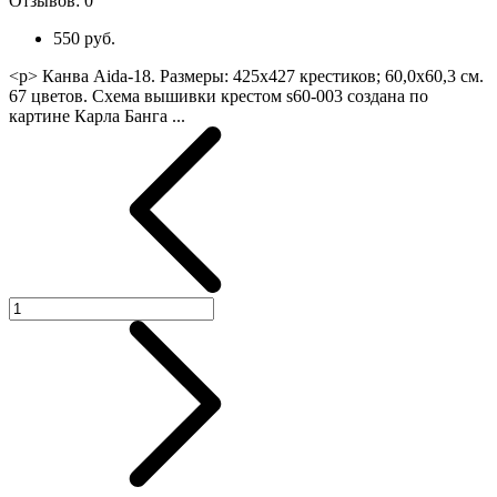
Отзывов:
0
550 руб.
<p> Канва Aida-18. Размеры: 425х427 крестиков; 60,0х60,3 см.
67 цветов. Схема вышивки крестом s60-003 создана по
картине Карла Банга ...