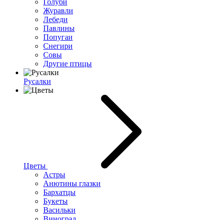
Голуби
Журавли
Лебеди
Павлины
Попугаи
Снегири
Совы
Другие птицы
Русалки
Цветы
Астры
Анютины глазки
Бархатцы
Букеты
Васильки
Виноград