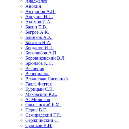
Аладжалов
Анохин
Антропов А.П.
Аргунов И.П.
Акимов И.А.
Басин П.В.
Бегров А.К.
Блинков А.А.
Богатов Н.А.
Богданов И.П.
Боголюбов А.П.
Боровиковский В.Л.
Брюллов К.П.
Васнецов
Венецианов
Владислав Нагорный
Галла Фаттах
Курицын С.П.
Маковский К.Е.
А. Милюков
Ольшанский Б.М.
Перов В.Г.
Семирадский Г.И.
Сержпинский С.
Суриков В.И.