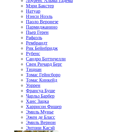
Лоуренс Альма-Тадема
Мэри Бакстер
Натуар
Нэнси Ноэль
Паоло Веронезе
Пармиджанино
Пьер Герен
Рафаэль
Рембрандт
Рик Бейнбридж
Рубенс
Сандро Боттичелли
Свен Ричард Берг
Тициан
Томас Гейнсборо
Томас Кинкейд
Уоррен
Франсуа Буше
Чарльз Барбер
Ханс Зацка
Харрисон Фишер
Эмиль Мунье
Эжен де Бласс
Эмиль Вернон
Энтони Касэй