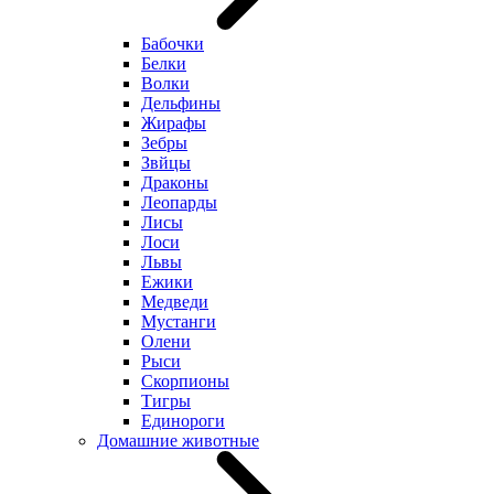
Бабочки
Белки
Волки
Дельфины
Жирафы
Зебры
Звйцы
Драконы
Леопарды
Лисы
Лоси
Львы
Ежики
Медведи
Мустанги
Олени
Рыси
Скорпионы
Тигры
Единороги
Домашние животные