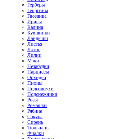
Герберы
Георгины
Гвоздика
Ирисы
Калина
Кувшинки
Ландыши
Листья
Лотос
Лилии
Маки
Незабудки
Нарциссы
Орхидеи
Пионы
Подсолнухи
Подснежники
Розы
Ромашки
Рябина
Сакура
Сирень
Тюльпаны
Фиалки
Хризантемы