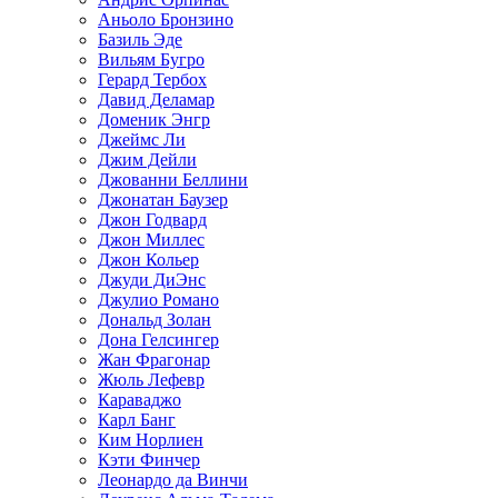
Аньоло Бронзино
Базиль Эде
Вильям Бугро
Герард Тербох
Давид Деламар
Доменик Энгр
Джеймс Ли
Джим Дейли
Джованни Беллини
Джонатан Баузер
Джон Годвард
Джон Миллес
Джон Кольер
Джуди ДиЭнс
Джулио Романо
Дональд Золан
Дона Гелсингер
Жан Фрагонар
Жюль Лефевр
Караваджо
Карл Банг
Ким Норлиен
Кэти Финчер
Леонардо да Винчи