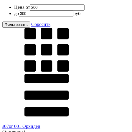
Цена от
до
руб.
Сбросить
s07or-001 Орхидеи
Отзывов:
0