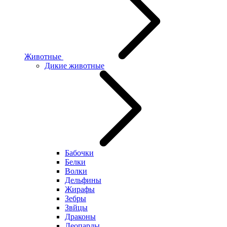
Животные
Дикие животные
Бабочки
Белки
Волки
Дельфины
Жирафы
Зебры
Звйцы
Драконы
Леопарды