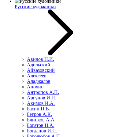
Русские художники
Авилов Н.И.
Адольский
Айвазовский
Алексеев
Аладжалов
Анохин
Антропов А.П.
Аргунов И.П.
Акимов И.А.
Басин П.В.
Бегров А.К.
Блинков А.А.
Богатов Н.А.
Богданов И.П.
Боголюбов А.П.