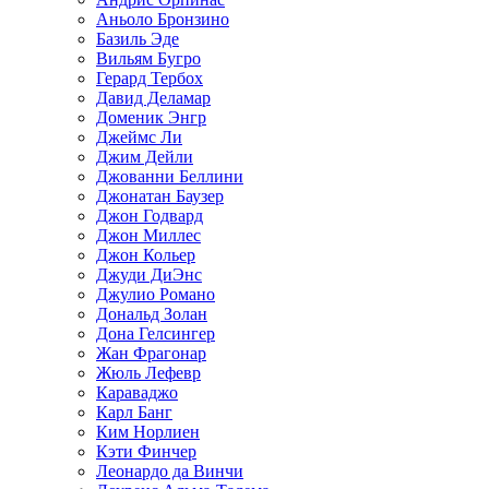
Аньоло Бронзино
Базиль Эде
Вильям Бугро
Герард Тербох
Давид Деламар
Доменик Энгр
Джеймс Ли
Джим Дейли
Джованни Беллини
Джонатан Баузер
Джон Годвард
Джон Миллес
Джон Кольер
Джуди ДиЭнс
Джулио Романо
Дональд Золан
Дона Гелсингер
Жан Фрагонар
Жюль Лефевр
Караваджо
Карл Банг
Ким Норлиен
Кэти Финчер
Леонардо да Винчи