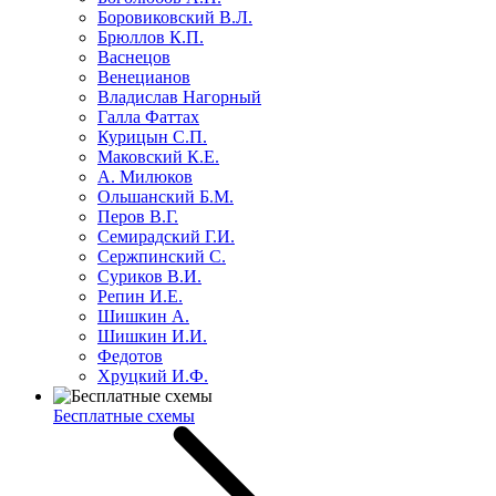
Боровиковский В.Л.
Брюллов К.П.
Васнецов
Венецианов
Владислав Нагорный
Галла Фаттах
Курицын С.П.
Маковский К.Е.
А. Милюков
Ольшанский Б.М.
Перов В.Г.
Семирадский Г.И.
Сержпинский С.
Суриков В.И.
Репин И.Е.
Шишкин А.
Шишкин И.И.
Федотов
Хруцкий И.Ф.
Бесплатные схемы