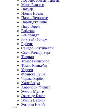
Лоуренс Альма-Тадема
Мэри Бакстер
Натуар
Нэнси Ноэль
Паоло Веронезе
Пармиджанино
Пьер Герен
Рафаэль
Рембрандт
Рик Бейнбридж
Рубенс
Сандро Боттичелли
Свен Ричард Берг
Тициан
Томас Гейнсборо
Томас Кинкейд
Уоррен
Франсуа Буше
Чарльз Барбер
Ханс Зацка
Харрисон Фишер
Эмиль Мунье
Эжен де Бласс
Эмиль Вернон
Энтони Касэй