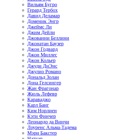
Вильям Бугро
Герард Тербох
Давид Деламар
Доменик Энгр
Джеймс Ли
Джим Дейли
Джованни Беллини
Джонатан Баузер
Джон Годвард
Джон Миллес
Джон Кольер
Джуди ДиЭнс
Джулио Романо
Дональд Золан
Дона Гелсингер
Жан Фрагонар
Жюль Лефевр
Караваджо
Карл Банг
Ким Норлиен
Кэти Финчер
Леонардо да Винчи
Лоуренс Альма-Тадема
Мэри Бакстер
Натуар