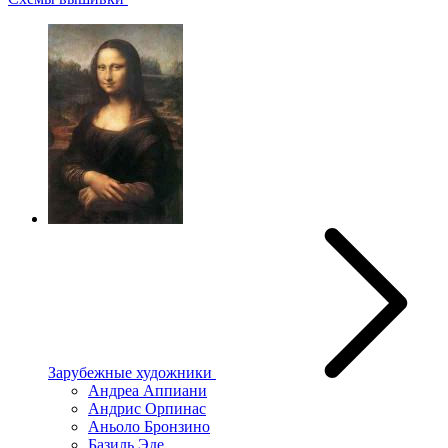
Зарубежные художники
Андреа Аппиани
Андрис Орпинас
Аньоло Бронзино
Базиль Эде