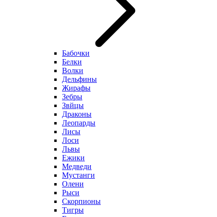
Бабочки
Белки
Волки
Дельфины
Жирафы
Зебры
Звйцы
Драконы
Леопарды
Лисы
Лоси
Львы
Ежики
Медведи
Мустанги
Олени
Рыси
Скорпионы
Тигры