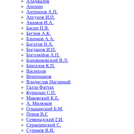
Аладжалов
Анохин
Антропов А.П.
Аргунов И.П.
Акимов И.А.
Басин П.В.
Бегров А.К.
Блинков А.А.
Богатов Н.А.
Богданов И.П.
Боголюбов А.П.
Боровиковский В.Л.
Брюллов К.П.
Васнецов
Венецианов
Владислав Нагорный
Галла Фаттах
Курицын С.П.
Маковский К.Е.
А. Милюков
Ольшанский Б.М.
Перов В.Г.
Семирадский Г.И.
Сержпинский С.
Суриков В.И.