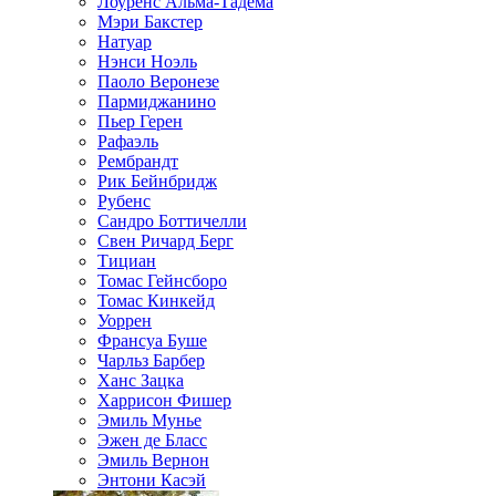
Лоуренс Альма-Тадема
Мэри Бакстер
Натуар
Нэнси Ноэль
Паоло Веронезе
Пармиджанино
Пьер Герен
Рафаэль
Рембрандт
Рик Бейнбридж
Рубенс
Сандро Боттичелли
Свен Ричард Берг
Тициан
Томас Гейнсборо
Томас Кинкейд
Уоррен
Франсуа Буше
Чарльз Барбер
Ханс Зацка
Харрисон Фишер
Эмиль Мунье
Эжен де Бласс
Эмиль Вернон
Энтони Касэй