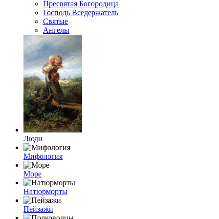
Пресвятая Богородица
Господь Вседержатель
Святые
Ангелы
Люди
Мифология
Море
Натюрморты
Пейзажи