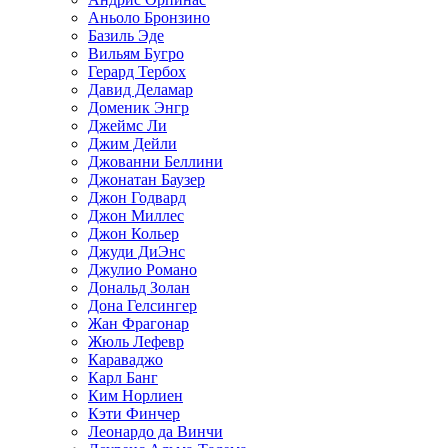
Аньоло Бронзино
Базиль Эде
Вильям Бугро
Герард Тербох
Давид Деламар
Доменик Энгр
Джеймс Ли
Джим Дейли
Джованни Беллини
Джонатан Баузер
Джон Годвард
Джон Миллес
Джон Кольер
Джуди ДиЭнс
Джулио Романо
Дональд Золан
Дона Гелсингер
Жан Фрагонар
Жюль Лефевр
Караваджо
Карл Банг
Ким Норлиен
Кэти Финчер
Леонардо да Винчи