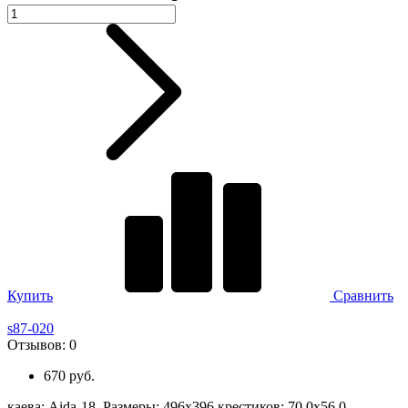
Купить
Сравнить
s87-020
Отзывов:
0
670 руб.
каева: Aida-18. Размеры: 496х396 крестиков; 70,0х56,0.