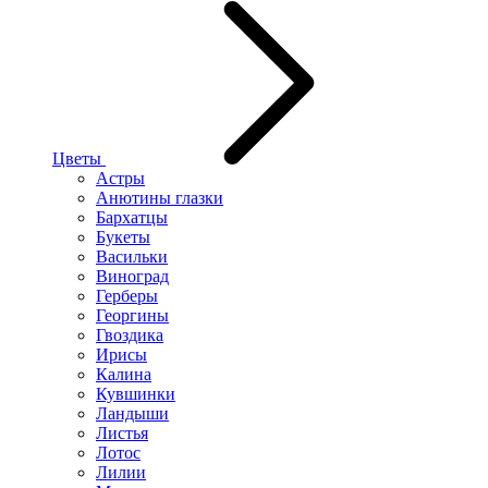
Цветы
Астры
Анютины глазки
Бархатцы
Букеты
Васильки
Виноград
Герберы
Георгины
Гвоздика
Ирисы
Калина
Кувшинки
Ландыши
Листья
Лотос
Лилии