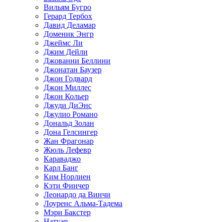
Вильям Бугро
Герард Тербох
Давид Деламар
Доменик Энгр
Джеймс Ли
Джим Дейли
Джованни Беллини
Джонатан Баузер
Джон Годвард
Джон Миллес
Джон Кольер
Джуди ДиЭнс
Джулио Романо
Дональд Золан
Дона Гелсингер
Жан Фрагонар
Жюль Лефевр
Караваджо
Карл Банг
Ким Норлиен
Кэти Финчер
Леонардо да Винчи
Лоуренс Альма-Тадема
Мэри Бакстер
Натуар