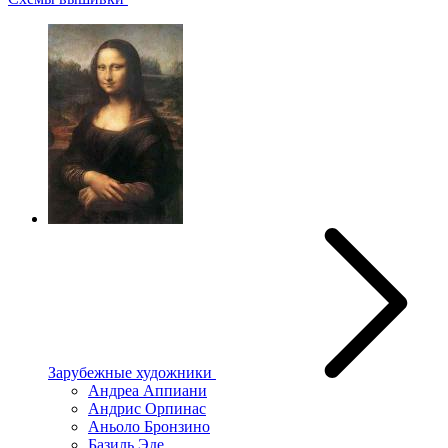
Зарубежные художники
Андреа Аппиани
Андрис Орпинас
Аньоло Бронзино
Базиль Эде