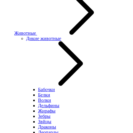
Животные
Дикие животные
Бабочки
Белки
Волки
Дельфины
Жирафы
Зебры
Звйцы
Драконы
Леопарды