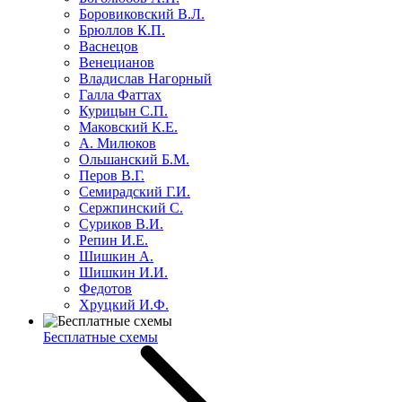
Боровиковский В.Л.
Брюллов К.П.
Васнецов
Венецианов
Владислав Нагорный
Галла Фаттах
Курицын С.П.
Маковский К.Е.
А. Милюков
Ольшанский Б.М.
Перов В.Г.
Семирадский Г.И.
Сержпинский С.
Суриков В.И.
Репин И.Е.
Шишкин А.
Шишкин И.И.
Федотов
Хруцкий И.Ф.
Бесплатные схемы