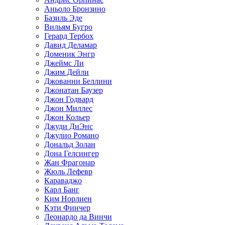
Аньоло Бронзино
Базиль Эде
Вильям Бугро
Герард Тербох
Давид Деламар
Доменик Энгр
Джеймс Ли
Джим Дейли
Джованни Беллини
Джонатан Баузер
Джон Годвард
Джон Миллес
Джон Кольер
Джуди ДиЭнс
Джулио Романо
Дональд Золан
Дона Гелсингер
Жан Фрагонар
Жюль Лефевр
Караваджо
Карл Банг
Ким Норлиен
Кэти Финчер
Леонардо да Винчи