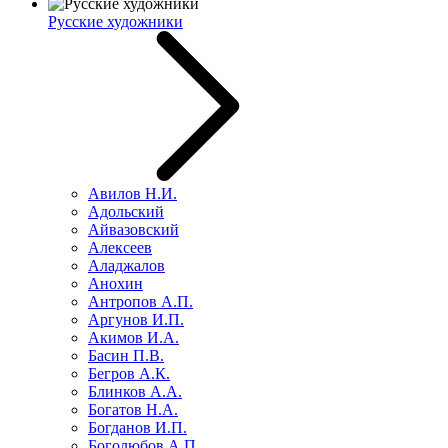
Русские художники
Авилов Н.И.
Адольский
Айвазовский
Алексеев
Аладжалов
Анохин
Антропов А.П.
Аргунов И.П.
Акимов И.А.
Басин П.В.
Бегров А.К.
Блинков А.А.
Богатов Н.А.
Богданов И.П.
Боголюбов А.П.