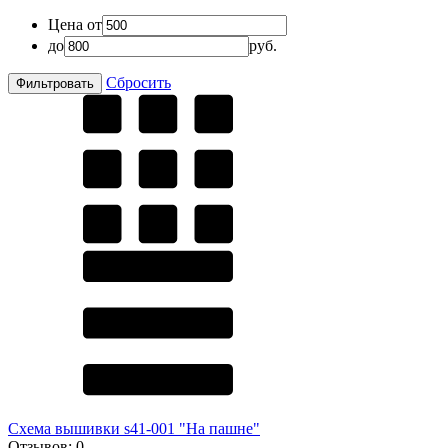
Цена от
до
руб.
Сбросить
Схема вышивки s41-001 "На пашне"
Отзывов:
0