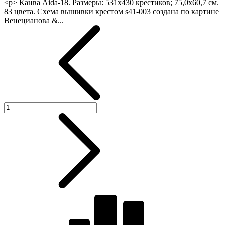
<p> Канва Aida-18. Размеры: 531х430 крестиков; 75,0х60,7 см.
83 цвета. Схема вышивки крестом s41-003 создана по картине
Венецианова &...