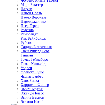
Лоуренс Альма-Тадема
Мэри Бакстер
Натуар
Нэнси Ноэль
Паоло Веронезе
Пармиджанино
Пьер Герен
Рафаэль
Рембрандт
Рик Бейнбридж
Рубенс
Сандро Боттичелли
Свен Ричард Берг
Тициан
Томас Гейнсборо
Томас Кинкейд
Уоррен
Франсуа Буше
Чарльз Барбер
Ханс Зацка
Харрисон Фишер
Эмиль Мунье
Эжен де Бласс
Эмиль Вернон
Энтони Касэй