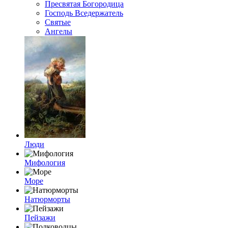
Пресвятая Богородица
Господь Вседержатель
Святые
Ангелы
Люди
Мифология
Море
Натюрморты
Пейзажи