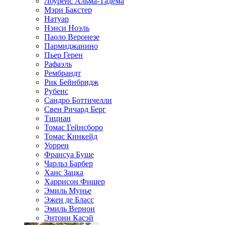
Лоуренс Альма-Тадема
Мэри Бакстер
Натуар
Нэнси Ноэль
Паоло Веронезе
Пармиджанино
Пьер Герен
Рафаэль
Рембрандт
Рик Бейнбридж
Рубенс
Сандро Боттичелли
Свен Ричард Берг
Тициан
Томас Гейнсборо
Томас Кинкейд
Уоррен
Франсуа Буше
Чарльз Барбер
Ханс Зацка
Харрисон Фишер
Эмиль Мунье
Эжен де Бласс
Эмиль Вернон
Энтони Касэй