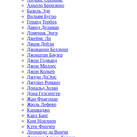
Аньоло Бронзино
Базиль Эде
Вильям Бугро
Герард Тербох
Давид Деламар
Доменик Энгр
Джеймс Ли
Джим Дейли
Джованни Беллини
Джонатан Баузер
Джон Годвард
Джон Миллес
Джон Кольер
Джуди ДиЭнс
Джулио Романо
Дональд Золан
Дона Гелсингер
Жан Фрагонар
Жюль Лефевр
Караваджо
Карл Банг
Ким Норлиен
Кэти Финчер
Леонардо да Винчи