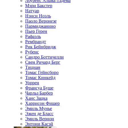
Лоуренс Альма-Тадема
Мэри Бакстер
Натуар
Нэнси Ноэль
Паоло Веронезе
Пармиджанино
Пьер Герен
Рафаэль
Рембрандт
Рик Бейнбридж
Рубенс
Сандро Боттичелли
Свен Ричард Берг
Тициан
Томас Гейнсборо
Томас Кинкейд
Уоррен
Франсуа Буше
Чарльз Барбер
Ханс Зацка
Харрисон Фишер
Эмиль Мунье
Эжен де Бласс
Эмиль Вернон
Энтони Касэй