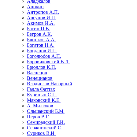
Аладжалов
Анохин
Антропов А.П.
Аргунов И.П.
Акимов И.А.
Басин П.В.
Бегров А.К.
Блинков А.А.
Богатов Н.А.
Богданов И.П.
Боголюбов А.П.
Боровиковский В.Л.
Брюллов К.П.
Васнецов
Венецианов
Владислав Нагорный
Галла Фаттах
Курицын С.П.
Маковский К.Е.
А. Милюков
Ольшанский Б.М.
Перов В.Г.
Семирадский Г.И.
Сержпинский С.
Суриков В.И.