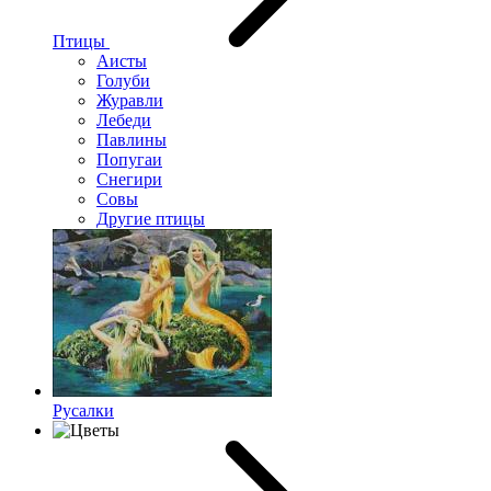
Птицы
Аисты
Голуби
Журавли
Лебеди
Павлины
Попугаи
Снегири
Совы
Другие птицы
Русалки