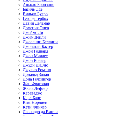
Аньоло Бронзино
Базиль Эде
Вильям Бугро
Герард Тербох
Давид Деламар
Доменик Энгр
Джеймс Ли
Джим Дейли
Джованни Беллини
Джонатан Баузер
Джон Годвард
Джон Миллес
Джон Кольер
Джуди ДиЭнс
Джулио Романо
Дональд Золан
Дона Гелсингер
Жан Фрагонар
Жюль Лефевр
Караваджо
Карл Банг
Ким Норлиен
Кэти Финчер
Леонардо да Винчи