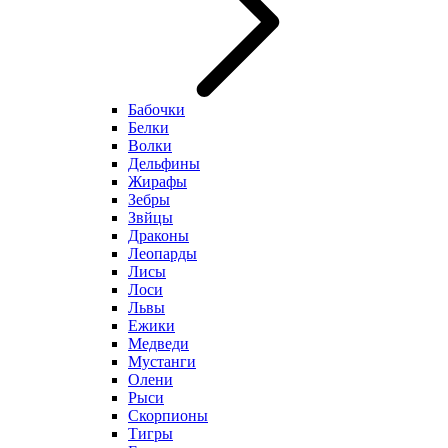
Бабочки
Белки
Волки
Дельфины
Жирафы
Зебры
Звйцы
Драконы
Леопарды
Лисы
Лоси
Львы
Ежики
Медведи
Мустанги
Олени
Рыси
Скорпионы
Тигры